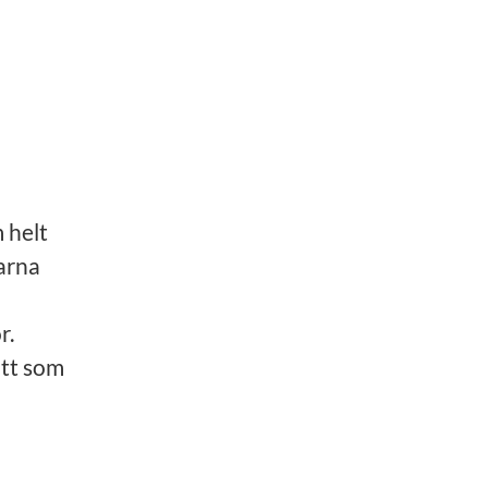
m helt
arna
r.
ätt som