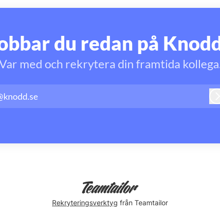
obbar du redan på Knod
Var med och rekrytera din framtida kollega
@knodd.se
Rekryteringsverktyg
från Teamtailor