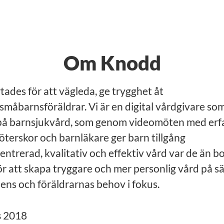
Om Knodd
ades för att
vägleda
, ge
trygghet
åt
småbarnsföräldrar. Vi är en digital vårdgivare so
på barnsjukvård, som genom videomöten med erf
öterskor och barnläkare ger barn tillgång
centrerad, kvalitativ och effektiv vård var de än bo
ör att skapa tryggare och mer personlig vård på s
ens och föräldrarnas behov i fokus.
s
2018