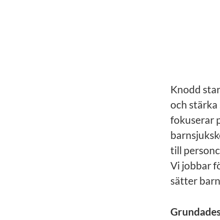
Knodd start
och
stärka
fokuserar 
barnsjuksk
till person
Vi jobbar f
sätter barn
Grundade